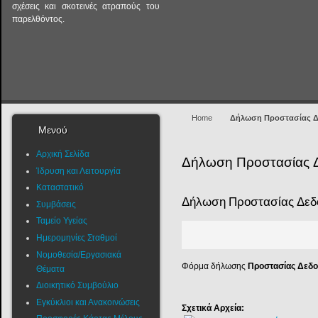
σχέσεις και σκοτεινές ατραπούς του
παρελθόντος.
Home
Δήλωση Προστασίας Δ
Μενού
Αρχική Σελίδα
Δήλωση Προστασίας 
Ίδρυση και Λειτουργία
Καταστατικό
Δήλωση Προστασίας Δε
Συμβάσεις
Ταμείο Υγείας
Ημερομηνίες Σταθμοί
Νομοθεσία/Εργασιακά
Φόρμα δήλωσης
Προστασίας Δεδ
Θέματα
Διοικητικό Συμβούλιο
Εγκύκλιοι και Ανακοινώσεις
Σχετικά Αρχεία: