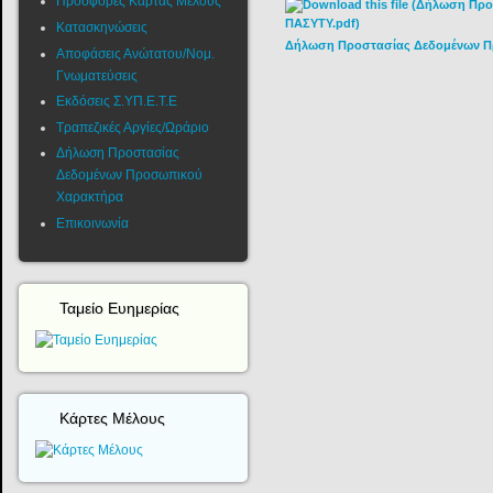
Προσφορές Κάρτας Μέλους
Κατασκηνώσεις
Δήλωση Προστασίας Δεδομένων Π
Αποφάσεις Ανώτατου/Νομ.
Γνωματεύσεις
Εκδόσεις Σ.ΥΠ.Ε.Τ.Ε
Τραπεζικές Αργίες/Ωράριο
Δήλωση Προστασίας
Δεδομένων Προσωπικού
Χαρακτήρα
Επικοινωνία
Ταμείο Ευημερίας
Κάρτες Μέλους