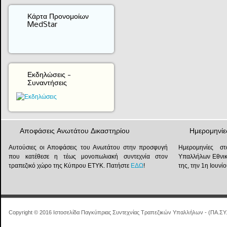
Κάρτα Προνομοίων
MedStar
Εκδηλώσεις -
Συναντήσεις
Αποφάσεις Ανωτάτου Δικαστηρίου
Ημερομηνίε
Αυτούσιες οι Αποφάσεις του Ανωτάτου στην προσφυγή
Ημερομηνίες στ
που κατέθεσε η τέως μονοπωλιακή συντεχνία στον
Υπαλλήλων Εθνικ
τραπεζικό χώρο της Κύπρου ΕΤΥΚ. Πατήστε
ΕΔΩ
!
της, την 1η Ιουν
Copyright © 2016 Ιστοσελίδα Παγκύπριας Συντεχνίας Τραπεζικών Υπαλλήλων - (ΠΑ.ΣΥ.Τ.