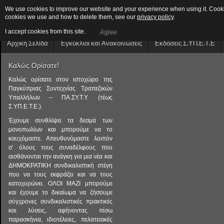
We use cookies to improve our website and your experience when using it. Cookies
cookies we use and how to delete them, see our
privacy policy
.
I accept cookies from this site.
Agree
Αρχική Σελίδα
Εγκύκλιοι και Ανακοινώσεις
Εκδόσεις Σ.ΥΠ.Ε.Τ.Ε
Καλώς Ορίσατε!
Καλώς ορίσατε στον ιστοχώρο της
Παγκύπριας Συντεχνίας Τραπεζικών
Υπαλλήλων – ΠΑ.ΣΥ.Τ.Υ. (τέως
Σ.ΥΠ.Ε.Τ.Ε.).
Έχουμε συνθλίψει τα δεσμά των
μονοπωλίων και μπορούμε να το
καυχόμαστε. Απευθυνόμαστε λοιπόν
σ’ όλους τους συναδέλφους που
αισθάνονται την ανάγκη για μια νέα και
ΔΗΜΟΚΡΑΤΙΚΗ συνδικαλιστική στέγη
που να τους εκφράζει και να τους
κατοχυρώνει. ΟΛΟΙ ΜΑΖΙ μπορούμε
και έχουμε το δικαίωμα να ζήσουμε
σύγχρονες συνδικαλιστικές πρακτικές
και λύσεις, αφήνοντας πίσω
παρασκήνια, ιδιοτέλειες, πελατειακές