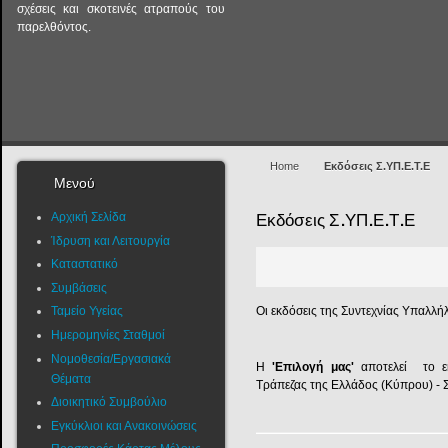
σχέσεις και σκοτεινές ατραπούς του
παρελθόντος.
Home
Εκδόσεις Σ.ΥΠ.Ε.Τ.Ε
Μενού
Αρχική Σελίδα
Εκδόσεις Σ.ΥΠ.Ε.Τ.Ε
Ίδρυση και Λειτουργία
Καταστατικό
Συμβάσεις
Οι εκδόσεις της Συντεχνίας Υπαλλ
Ταμείο Υγείας
Ημερομηνίες Σταθμοί
Νομοθεσία/Εργασιακά
Η
'Επιλογή μας'
αποτελεί το εκ
Θέματα
Τράπεζας της Ελλάδος (Κύπρου) - 
Διοικητικό Συμβούλιο
Εγκύκλιοι και Ανακοινώσεις