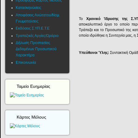
Προσφορές Κάρτας Μέλους
Κατασκηνώσεις
Αποφάσεις Ανώτατου/Νομ.
Το
Χρονικό Ίδρυσης της Σ.ΥΠ
Γνωματεύσεις
αποκαλυπτικό έργο το οποίο περ
Εκδόσεις Σ.ΥΠ.Ε.Τ.Ε
Τράπεζα και το Προσωπικό της κατ
οποία ιδρύθηκε η Συντεχνία μας, η 
Τραπεζικές Αργίες/Ωράριο
Δήλωση Προστασίας
Δεδομένων Προσωπικού
Υπεύθυνοι Ύλης:
Συντακτική Ομά
Χαρακτήρα
Επικοινωνία
Ταμείο Ευημερίας
Κάρτες Μέλους