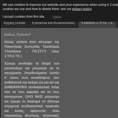
We use cookies to improve our website and your experience when using it. Cookies
cookies we use and how to delete them, see our
privacy policy
.
I accept cookies from this site.
Agree
Αρχική Σελίδα
Εγκύκλιοι και Ανακοινώσεις
Εκδόσεις Σ.ΥΠ.Ε.Τ.Ε
Καλώς Ορίσατε!
Καλώς ορίσατε στον ιστοχώρο της
Παγκύπριας Συντεχνίας Τραπεζικών
Υπαλλήλων – ΠΑ.ΣΥ.Τ.Υ. (τέως
Σ.ΥΠ.Ε.Τ.Ε.).
Έχουμε συνθλίψει τα δεσμά των
μονοπωλίων και μπορούμε να το
καυχόμαστε. Απευθυνόμαστε λοιπόν
σ’ όλους τους συναδέλφους που
αισθάνονται την ανάγκη για μια νέα και
ΔΗΜΟΚΡΑΤΙΚΗ συνδικαλιστική στέγη
που να τους εκφράζει και να τους
κατοχυρώνει. ΟΛΟΙ ΜΑΖΙ μπορούμε
και έχουμε το δικαίωμα να ζήσουμε
σύγχρονες συνδικαλιστικές πρακτικές
και λύσεις, αφήνοντας πίσω
παρασκήνια, ιδιοτέλειες, πελατειακές