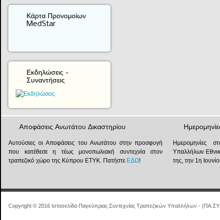
Κάρτα Προνομοίων
MedStar
Εκδηλώσεις -
Συναντήσεις
Αποφάσεις Ανωτάτου Δικαστηρίου
Ημερομηνίε
Αυτούσιες οι Αποφάσεις του Ανωτάτου στην προσφυγή
Ημερομηνίες στ
που κατέθεσε η τέως μονοπωλιακή συντεχνία στον
Υπαλλήλων Εθνικ
τραπεζικό χώρο της Κύπρου ΕΤΥΚ. Πατήστε
ΕΔΩ
!
της, την 1η Ιουν
Copyright © 2016 Ιστοσελίδα Παγκύπριας Συντεχνίας Τραπεζικών Υπαλλήλων - (ΠΑ.ΣΥ.Τ.