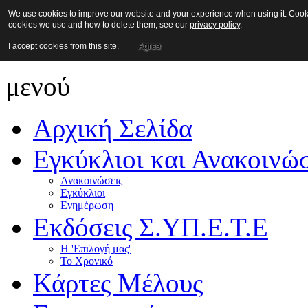
We use cookies to improve our website and your experience when using it. Cookies
cookies we use and how to delete them, see our
privacy policy
.
I accept cookies from this site.
Agree
μενού
Αρχική Σελίδα
Εγκύκλιοι και Ανακοινώσ
Ανακοινώσεις
Εγκύκλιοι
Ενημέρωση
Εκδόσεις Σ.ΥΠ.Ε.Τ.Ε
Η 'Επιλογή μας'
Το Χρονικό
Κάρτες Μέλους