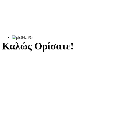
Καλώς Ορίσατε!
Καλώς ορίσατε στον ιστ
Τραπεζικών Υπαλλήλων – 
Έχουμε συνθλίψει τα
μπορούμε να το καυχόμ
όλους τους συναδέλφους