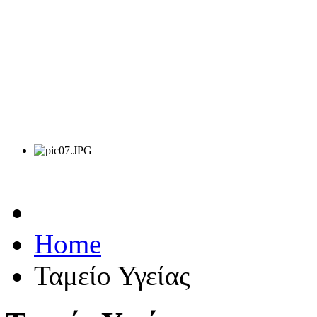
Δίνουμε την υπόσχεση γ
τακτική βάση, προκειμ
καθήκοντα/ευθύνες π
σημαντικά ευρύτερο ρόλο
Συντεχνία μας, η ΠΑ.ΣΥ.Τ
Home
Ταμείο Υγείας