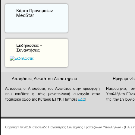
Κάρτα Προνομοίων
MedStar
Εκδηλώσεις -
Συναντήσεις
Αποφάσεις Ανωτάτου Δικαστηρίου
Ημερομηνίε
Αυτούσιες οι Αποφάσεις του Ανωτάτου στην προσφυγή
Ημερομηνίες στ
που κατέθεσε η τέως μονοπωλιακή συντεχνία στον
Υπαλλήλων Εθνικ
τραπεζικό χώρο της Κύπρου ΕΤΥΚ. Πατήστε
ΕΔΩ
!
της, την 1η Ιουν
Copyright © 2016 Ιστοσελίδα Παγκύπριας Συντεχνίας Τραπεζικών Υπαλλήλων - (ΠΑ.ΣΥ.Τ.