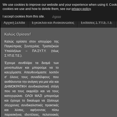
We use cookies to improve our website and your experience when using it. Cookies
cookies we use and how to delete them, see our
privacy policy
.
I accept cookies from this site.
Agree
Αρχική Σελίδα
Εγκύκλιοι και Ανακοινώσεις
Εκδόσεις Σ.ΥΠ.Ε.Τ.Ε
Καλώς Ορίσατε!
Καλώς ορίσατε στον ιστοχώρο της
Παγκύπριας Συντεχνίας Τραπεζικών
Υπαλλήλων – ΠΑ.ΣΥ.Τ.Υ. (τέως
Σ.ΥΠ.Ε.Τ.Ε.).
Έχουμε συνθλίψει τα δεσμά των
μονοπωλίων και μπορούμε να το
καυχόμαστε. Απευθυνόμαστε λοιπόν
σ’ όλους τους συναδέλφους που
αισθάνονται την ανάγκη για μια νέα και
ΔΗΜΟΚΡΑΤΙΚΗ συνδικαλιστική στέγη
που να τους εκφράζει και να τους
κατοχυρώνει. ΟΛΟΙ ΜΑΖΙ μπορούμε
και έχουμε το δικαίωμα να ζήσουμε
σύγχρονες συνδικαλιστικές πρακτικές
και λύσεις, αφήνοντας πίσω
παρασκήνια, ιδιοτέλειες, πελατειακές