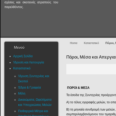
σχέσεις και σκοτεινές ατραπούς του
παρελθόντος.
Home
Καταστατικό
Πόροι, 
Μενού
Αρχική Σελίδα
Πόροι, Μέσα και Απεργια
Ίδρυση και Λειτουργία
Καταστατικό
Ίδρυση Συντεχνίας και
Σκοποί
Έδρα & Γραφεία
ΠΟΡΟΙ & ΜΕΣΑ
Μέλη
Τα έσοδα της Συντεχνίας προέρχοντ
Δικαιώματα, Ωφελήματα
Α) το τέλος εγγραφής μελών, το οπο
και Υποχρεώσεις Μελών
Β) τη μηνιαία συνδρομή των μελών,
Πειθαρχικά Μέτρα και
συμπεριλαμβανόμενου του τιμαριθμ