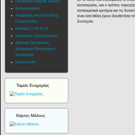
Προσφορές Κάρτας Μέλους
ανταπεργίας, και ο τρόπος παροχής 
Κατασκηνώσεις
αντικειμενικά κριτήρια και τις δυν
Αποφάσεις Ανώτατου/Νομ.
είναι όσα Μέλη έχουν διευθετήσει π
Συντεχνία.
Γνωματεύσεις
Εκδόσεις Σ.ΥΠ.Ε.Τ.Ε
Τραπεζικές Αργίες/Ωράριο
Δήλωση Προστασίας
Δεδομένων Προσωπικού
Χαρακτήρα
Επικοινωνία
Ταμείο Ευημερίας
Κάρτες Μέλους