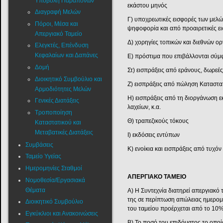
Υποβολή Παραπόνων
εκάστου μηνός
Διαγραφή Μελών
Γ) υποχρεωτικές εισφορές των μελ
Πόροι, Μέσα και
ψηφοφορία και από προαιρετικές ε
Απεργιακό Ταμείο
Δ) χορηγίες τοπικών και διεθνών ο
Ελεγκτές, Επένδυση
Κεφαλαίων και Δαπάνες
Ε) πρόστιμα που επιβάλλονται σύμ
Δομή
Στ) εισπράξεις από εράνους, δωρεές,
Διοικητικό Συμβούλιο και
Ζ) εισπράξεις από πώληση Καταστατ
Αρμοδιότητες Μελών
Η) εισπράξεις από τη διοργάνωση 
Γενικές Διατάξεις
λαχείων, κ.α.
Τροποποίηση
Θ) τραπεζικούς τόκους
Καταστατικού και
Μεταβατικές Διατάξεις
Ι) εκδόσεις εντύπων
Συμβάσεις
Κ) ενοίκια και εισπράξεις από τυχό
Ταμείο Υγείας
Ημερομηνίες Σταθμοί
ΑΠΕΡΓΙΑΚΟ ΤΑΜΕΙΟ
Νομοθεσία/Εργασιακά
Θέματα
Α) Η Συντεχνία διατηρεί απεργιακό
της σε περίπτωση απώλειας ημερομ
Διοικητικό Συμβούλιο
του ταμείου προέρχεται από το 10
Εγκύκλιοι και Ανακοινώσεις
Β) Το ποσό του επιδόματος το οποί