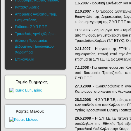
Προσφορές Κάρτας Μέλους
1.6.2007
- Ιδρυτική Συνέλευση και 
Κατασκηνώσεις
2.10.2007
- Ο Έφορος Συντεχνιών
Αποφάσεις Ανώτατου/Νομ.
Εισαγγελέα της Δημοκρατίας λό
Γνωματεύσεις
επίσημη εγγραφή της Σ.ΥΠ.Ε.Τ.Ε σ
Εκδόσεις Σ.ΥΠ.Ε.Τ.Ε
11.9.2007
- Δημιουργία του «Ταμε
Τραπεζικές Αργίες/Ωράριο
από την δυσμενή μεταχείριση που έτ
Δήλωση Προστασίας
Τραπεζοϋπαλλήλων (Τ.Υ-ΕΤΥΚ). Οι 
Δεδομένων Προσωπικού
2.11.2007
- Η ηγεσία της ΕΤΥΚ π
Χαρακτήρα
Δημοκρατίας, επειδή κατά την ά
Επικοινωνία
επίσημα τη Σ.ΥΠ.Ε.Τ.Ε ως Συντεχνία
7.1.2008
- Για πρώτη φορά στα Κυ
υπό δοκιμασία Τραπεζικούς υπα
Σ.ΥΠ.Ε.Τ.Ε.
Ταμείο Ευημερίας
27.3.2008
- Ολοκληρώθηκε η αγο
Κυπριανού, στο κέντρο της Λευκωσί
28.3.2008
- Η Σ.ΥΠ.Ε.Τ.Ε, πέτυχε
των παιδιών των υπαλλήλων της Εθν
Υγείας Προσωπικού Εθνική Τράπεζα
Κάρτες Μέλους
26.5.2008
- Η Σ.ΥΠ.Ε.Τ.Ε πέτυχ
υπαλλήλων της Εθνικής Τράπεζ
Τραπεζικοί Υπάλληλοι στην Κύπρο.