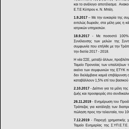
και το ανάλογο αποτέλεσμα. Ανακο
Ε.Τ.Ε Κύπρου κ. Ν. Μπέη.
1.9.2017
– Με την ευκαιρία της συ
εντελώς δωρεάν, στα μέλη μας η 
ιατρικών υπηρεσιών.
18.9.2017
- Με ποσοστό 100% τ
Συνέλευσης των μελών της Συντε
συμφωνία που επήλθε με την Τράπ
την διετία 2017 - 2018.
Η νέα ΣΣΕ, μεταξύ άλλων, προβλέπ
Ταμείο Προνοίας των υπαλλήλων τη
εκείνο των συμφωνιών της ΕΤΥΚ π
δεν διελάμβανε καμιά επιβάρυνση 
καταβάλλουν 1,5% επί του βασικού 
2.10.2017
- Δείπνο για τα μέλη τη
ζωής και προσφοράς στο συνδικαλι
26.11.2019
- Ενημέρωση του Προέδ
Τράπεζας για κατάληξη των διαπρα
πώληση προς την τελευταία, του 1
7.12.2019
- Παροχή χρηματικής χ
Ταμείο Ευημερίας της Σ.ΥΠ.Ε.Τ.Ε