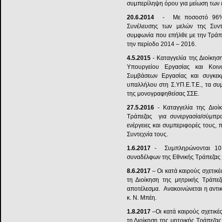
συμπερίληψη όρου για μείωση των 
20.6.2014
- Με ποσοστό 96% τ
Συνέλευσης των μελών της Συντε
συμφωνία που επήλθε με την Τράπ
την περίοδο 2014 – 2016.
4.5.2015
- Καταγγελία της Διοίκη
Υπουργείου Εργασίας και Κοιν
Συμβάσεων Εργασίας και συγκεκ
υπαλλήλου στη Σ.ΥΠ.Ε.Τ.Ε., τα σ
της μονογραφηθείσας ΣΣΕ.
27.5.2016
- Καταγγελία της Διο
Τράπεζας για συνεργασία/σύμπρ
ενέργειες και συμπεριφορές τους,
Συντεχνία τους.
1.6.2017
- Συμπληρώνονται 10 
συναδέλφων της Εθνικής Τράπεζας γ
8.6.2017
– Οι κατά καιρούς σχετικέ
τη Διοίκηση της μητρικής Τράπε
αποτέλεσμα. Ανακοινώνεται η αντ
κ. Ν. Μπέη.
1.8.2017
–Οι κατά καιρούς σχετικές
τη Διοίκηση της μητρικής Τράπεζα