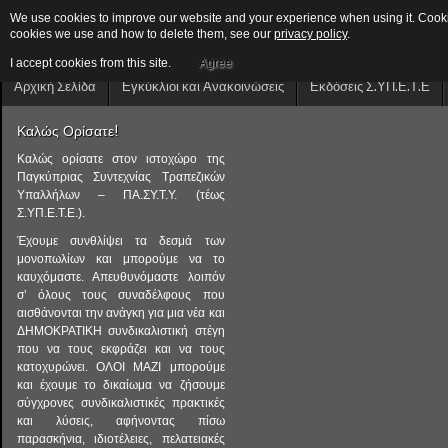
We use cookies to improve our website and your experience when using it. Cookies
cookies we use and how to delete them, see our
privacy policy
.
I accept cookies from this site.
Agree
Αρχική Σελίδα
Εγκύκλιοι και Ανακοινώσεις
Εκδόσεις Σ.ΥΠ.Ε.Τ.Ε
Καλώς Ορίσατε!
Καλώς ορίσατε στον ιστοχώρο της
Παγκύπριας Συντεχνίας Τραπεζικών
Υπαλλήλων – ΠΑ.ΣΥ.Τ.Υ. (τέως
Σ.ΥΠ.Ε.Τ.Ε.).
Έχουμε συνθλίψει τα δεσμά των
μονοπωλίων και μπορούμε να το
καυχόμαστε. Απευθυνόμαστε λοιπόν
σ’ όλους τους συναδέλφους που
αισθάνονται την ανάγκη για μια νέα και
ΔΗΜΟΚΡΑΤΙΚΗ συνδικαλιστική στέγη
που να τους εκφράζει και να τους
κατοχυρώνει. ΟΛΟΙ ΜΑΖΙ μπορούμε
και έχουμε το δικαίωμα να ζήσουμε
σύγχρονες συνδικαλιστικές πρακτικές
και λύσεις, αφήνοντας πίσω
παρασκήνια, ιδιοτέλειες, πελατειακές