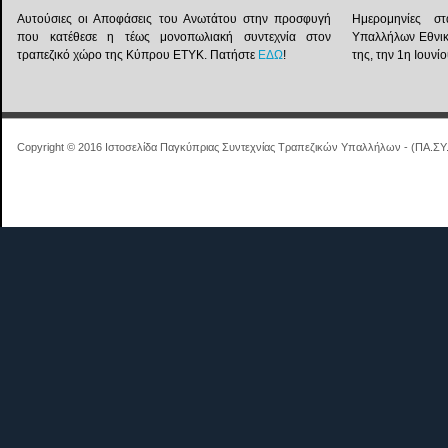
Αυτούσιες οι Αποφάσεις του Ανωτάτου στην προσφυγή
Ημερομηνίες στ
που κατέθεσε η τέως μονοπωλιακή συντεχνία στον
Υπαλλήλων Εθνικ
τραπεζικό χώρο της Κύπρου ΕΤΥΚ. Πατήστε
ΕΔΩ
!
της, την 1η Ιουν
Copyright © 2016 Ιστοσελίδα Παγκύπριας Συντεχνίας Τραπεζικών Υπαλλήλων - (ΠΑ.ΣΥ.Τ.