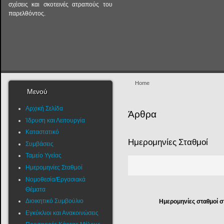
σχέσεις και σκοτεινές ατραπούς του
παρελθόντος.
Home
Μενού
Αρχική Σελίδα
Άρθρα
Ίδρυση και Λειτουργία
Καταστατικό
Ημερομηνίες Σταθμοί
Συμβάσεις
Ταμείο Υγείας
Ημερομηνίες Σταθμοί
Νομοθεσία/Εργασιακά
Θέματα
Διοικητικό Συμβούλιο
Ημερομηνίες σταθμοί στ
Εγκύκλιοι και Ανακοινώσεις