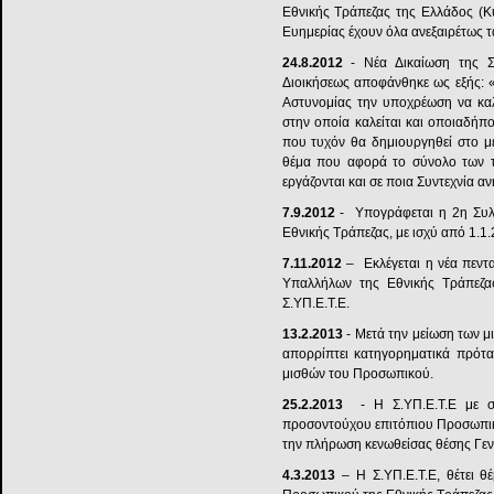
Εθνικής Τράπεζας της Ελλάδος (Κύ
Ευημερίας έχουν όλα ανεξαιρέτως τα
24.8.2012
- Νέα Δικαίωση της Σ
Διοικήσεως αποφάνθηκε ως εξής: «
Αστυνομίας την υποχρέωση να καλ
στην οποία καλείται και οποιαδήπ
που τυχόν θα δημιουργηθεί στο μέ
θέμα που αφορά το σύνολο των τ
εργάζονται και σε ποια Συντεχνία α
7.9.2012
- Υπογράφεται η 2η Συλλ
Εθνικής Τράπεζας, με ισχύ από 1.1
7.11.2012
– Εκλέγεται η νέα πεντα
Υπαλλήλων της Εθνικής Τράπεζας
Σ.ΥΠ.Ε.Τ.Ε.
13.2.2013
- Μετά την μείωση των μ
απορρίπτει κατηγορηματικά πρότα
μισθών του Προσωπικού.
25.2.2013
- Η Σ.ΥΠ.Ε.Τ.Ε με σχε
προσοντούχου επιτόπιου Προσωπικο
την πλήρωση κενωθείσας θέσης Γεν
4.3.2013
– Η Σ.ΥΠ.Ε.Τ.Ε, θέτει 