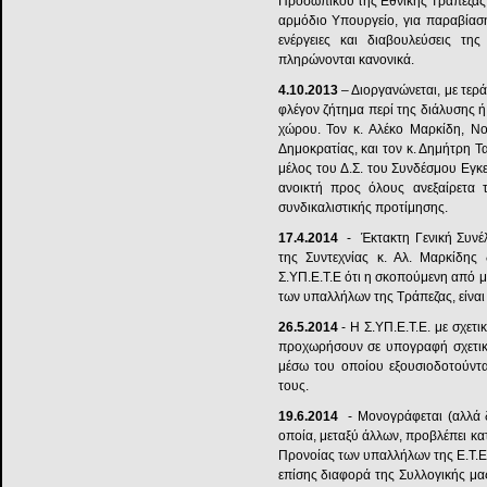
Προσωπικού της Εθνικής Τράπεζας κ
αρμόδιο Υπουργείο, για παραβίασ
ενέργειες και διαβουλεύσεις της
πληρώνονται κανονικά.
4.10.2013
– Διοργανώνεται, με τερ
φλέγον ζήτημα περί της διάλυσης ή
χώρου. Τον κ. Αλέκο Μαρκίδη, Νο
Δημοκρατίας, και τον κ. Δημήτρη 
μέλος του Δ.Σ. του Συνδέσμου Εγκ
ανοικτή προς όλους ανεξαίρετα 
συνδικαλιστικής προτίμησης.
17.4.2014
- Έκτακτη Γενική Συνέλ
της Συντεχνίας κ. Αλ. Μαρκίδης
Σ.ΥΠ.Ε.Τ.Ε ότι η σκοπούμενη από 
των υπαλλήλων της Τράπεζας, είναι
26.5.2014
- Η Σ.ΥΠ.Ε.Τ.Ε. με σχετι
προχωρήσουν σε υπογραφή σχετικ
μέσω του οποίου εξουσιοδοτούν
τους.
19.6.2014
- Μονογράφεται (αλλά δ
οποία, μεταξύ άλλων, προβλέπει κ
Προνοίας των υπαλλήλων της Ε.Τ.Ε
επίσης διαφορά της Συλλογικής μας