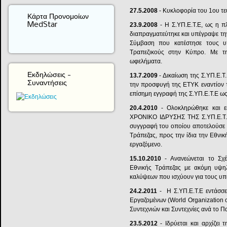
27.5.2008
- Κυκλοφορία του 1ου τε
Κάρτα Προνομοίων
MedStar
23.9.2008
- Η Σ.ΥΠ.Ε.Τ.Ε, ως η π
διαπραγματεύτηκε και υπέγραψε τη
Σύμβαση που κατέστησε τους υ
Τραπεζικούς στην Κύπρο. Με τ
ωφελήματα.
Εκδηλώσεις -
13.7.2009
- Δικαίωση της Σ.ΥΠ.Ε.Τ
Συναντήσεις
την προσφυγή της ΕΤΥΚ εναντίον 
επίσημη εγγραφή της Σ.ΥΠ.Ε.Τ.Ε ως
20.4.2010
- Ολοκληρώθηκε και εκ
ΧΡΟΝΙΚΟ ΙΔΡΥΣΗΣ ΤΗΣ Σ.ΥΠ.Ε.Τ.Ε»
συγγραφή του οποίου αποτελούσε 
Τράπεζας, προς την ίδια την Εθνικ
εργαζόμενο.
15.10.2010
- Ανανεώνεται το Σχ
Εθνικής Τράπεζας με ακόμη υψηλ
καλύψεων που ισχύουν για τους υπ
24.2.2011
- Η Σ.ΥΠ.Ε.Τ.Ε εντάσσε
Εργαζομένων (World Organization
Συντεχνιών και Συντεχνίες ανά το Π
23.5.2012
- Ιδρύεται και αρχίζει