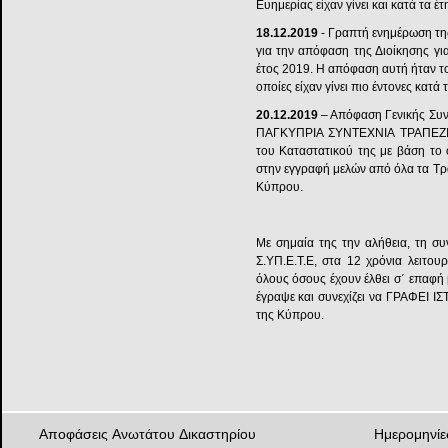
Ευημερίας είχαν γίνει και κατά τα έ
18.12.2019
- Γραπτή ενημέρωση τη
για την απόφαση της Διοίκησης γι
έτος 2019. Η απόφαση αυτή ήταν τ
οποίες είχαν γίνει πιο έντονες κατά
20.12.2019
– Απόφαση Γενικής Συνέ
ΠΑΓΚΥΠΡΙΑ ΣΥΝΤΕΧΝΙΑ ΤΡΑΠΕΖΙΚ
του Καταστατικού της με βάση το 
στην εγγραφή μελών από όλα τα Τρ
Κύπρου.
Με σημαία της την αλήθεια, τη συ
Σ.ΥΠ.Ε.Τ.Ε, στα 12 χρόνια λειτου
όλους όσους έχουν έλθει σ΄ επαφή μ
έγραψε και συνεχίζει να ΓΡΑΦΕΙ Ι
της Κύπρου.
Αποφάσεις Ανωτάτου Δικαστηρίου
Ημερομηνίε