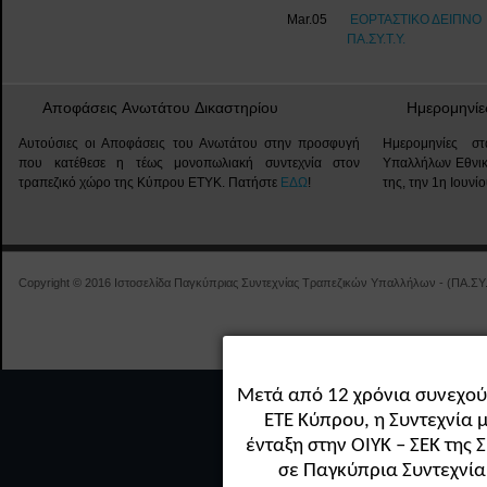
Mar.05
ΕΟΡΤΑΣΤΙΚΟ ΔΕΙΠΝΟ
ΠΑ.ΣΥ.Τ.Υ.
Αποφάσεις Ανωτάτου Δικαστηρίου
Ημερομηνίε
Αυτούσιες οι Αποφάσεις του Ανωτάτου στην προσφυγή
Ημερομηνίες στ
που κατέθεσε η τέως μονοπωλιακή συντεχνία στον
Υπαλλήλων Εθνικ
τραπεζικό χώρο της Κύπρου ΕΤΥΚ. Πατήστε
ΕΔΩ
!
της, την 1η Ιουν
Copyright © 2016 Ιστοσελίδα Παγκύπριας Συντεχνίας Τραπεζικών Υπαλλήλων - (ΠΑ.ΣΥ.Τ.
Μετά από 12 χρόνια συνεχού
ΕΤΕ Κύπρου, η Συντεχνία 
ένταξη στην ΟΙΥΚ – ΣΕΚ της 
σε Παγκύπρια Συντεχνία