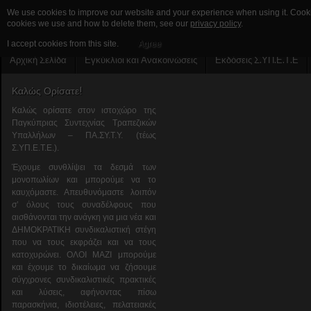
We use cookies to improve our website and your experience when using it. Cookies
cookies we use and how to delete them, see our
privacy policy
.
I accept cookies from this site.
Agree
Αρχική Σελίδα
Εγκύκλιοι και Ανακοινώσεις
Εκδόσεις Σ.ΥΠ.Ε.Τ.Ε
Καλώς Ορίσατε!
Καλώς ορίσατε στον ιστοχώρο της
Παγκύπριας Συντεχνίας Τραπεζικών
Υπαλλήλων – ΠΑ.ΣΥ.Τ.Υ. (τέως
Σ.ΥΠ.Ε.Τ.Ε.).
Έχουμε συνθλίψει τα δεσμά των
μονοπωλίων και μπορούμε να το
καυχόμαστε. Απευθυνόμαστε λοιπόν
σ’ όλους τους συναδέλφους που
αισθάνονται την ανάγκη για μια νέα και
ΔΗΜΟΚΡΑΤΙΚΗ συνδικαλιστική στέγη
που να τους εκφράζει και να τους
κατοχυρώνει. ΟΛΟΙ ΜΑΖΙ μπορούμε
και έχουμε το δικαίωμα να ζήσουμε
σύγχρονες συνδικαλιστικές πρακτικές
και λύσεις, αφήνοντας πίσω
παρασκήνια, ιδιοτέλειες, πελατειακές