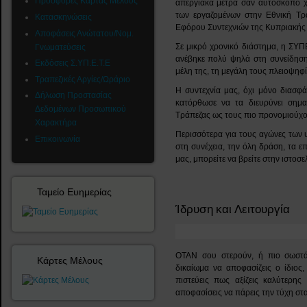
Προσφορές Κάρτας Μέλους
απεργιακά μέτρα σαν αυτοσκοπό 
των εργαζομένων στην Εθνική Τ
Κατασκηνώσεις
Εφόρου Συντεχνιών της Κυπριακής 
Αποφάσεις Ανώτατου/Νομ.
Σε μικρό χρονικό διάστημα, η ΣΥΠ
Γνωματεύσεις
ανέβηκε πολύ ψηλά στη συνείδησ
Εκδόσεις Σ.ΥΠ.Ε.Τ.Ε
μέλη της, τη μεγάλη τους πλειοψηφί
Τραπεζικές Αργίες/Ωράριο
Η συντεχνία μας, όχι μόνο διασφ
Δήλωση Προστασίας
κατόρθωσε να τα διευρύνει σημα
Δεδομένων Προσωπικού
Τράπεζας ως τους πιο προνομιούχο
Χαρακτήρα
Περισσότερα για τους αγώνες των
Επικοινωνία
στη συνέχεια, την όλη δράση, τα επ
μας, μπορείτε να βρείτε στην ιστοσε
Ταμείο Ευημερίας
Ίδρυση και Λειτουργία
ΟΤΑΝ σου στερούν, ή πιο σωστά
Κάρτες Μέλους
δικαίωμα να αποφασίζεις ο ίδιος,
πιστεύεις πως αξίζεις καλύτερης
αποφασίσεις να πάρεις την τύχη στα