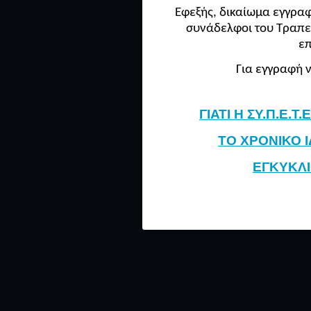
Εφεξής, δικαίωμα εγγραφ
συνάδελφοι του Τραπε
ε
Για εγγραφή 
ΓΙΑΤΙ Η ΣΥ.Π.Ε.
ΤΟ ΧΡΟΝΙΚΟ Ι
ΕΓΚΥΚΛΙ