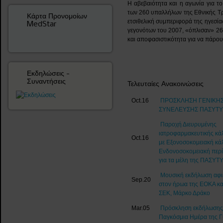
Η αβεβαιότητα και η αγωνία για το
των 260 υπαλλήλων της Εθνικής Τρ
Κάρτα Προνομοίων
ετσιθελική συμπεριφορά της ηγεσία
MedStar
γεγονότων του 2007, «όπλισαν» 26 
και αποφασιστικότητα για να πάρου
Εκδηλώσεις -
Συναντήσεις
Τελευταίες Ανακοινώσεις
Oct.16
ΠΡΟΣΚΛΗΣΗ ΓΕΝΙΚΗ
ΣΥΝΕΛΕΥΣΗΣ ΠΑΣΥΤ
Παροχή Διευρυμένης
ιατροφαρμακευτικής κά
Oct.16
με Εξονοσοκομειακή κά
Ενδονοσοκομειακή περ
για τα μέλη της ΠΑΣΥΤ
Μουσική εκδήλωση αφ
Sep.20
στον ήρωα της ΕΟΚΑ κα
ΣΕΚ, Μάρκο Δράκο
Mar.05
Πρόσκληση εκδήλωσης 
Παγκόσμια Ημέρα της Γ