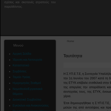
σχέσεις και σκοτεινές ατραπούς του
παρελθόντος.
Home
Μενού
Αρχική Σελίδα
Ταυτότητα
Ίδρυση και Λειτουργία
Καταστατικό
Συμβάσεις
Η Σ.ΥΠ.Ε.Τ.Ε, η Συντεχνία Υπαλλή
Ταμείο Υγείας
την 1η Ιουνίου του 2007 κατά τη 
της ΕΤΥΚ επέβαλε ετσιθελικά στην 
Ημερομηνίες Σταθμοί
της απεργίας την απαράδεκτη κα
Νομοθεσία/Εργασιακά
συντεχνίας τους, της ΕΤΥΚ, ένοι
Θέματα
χέρια.
Διοικητικό Συμβούλιο
Έτσι δημιουργήθηκε η Σ.ΥΠ.Ε.Τ.Ε
Εγκύκλιοι και Ανακοινώσεις
μελών της από αντιλήψεις και πρ