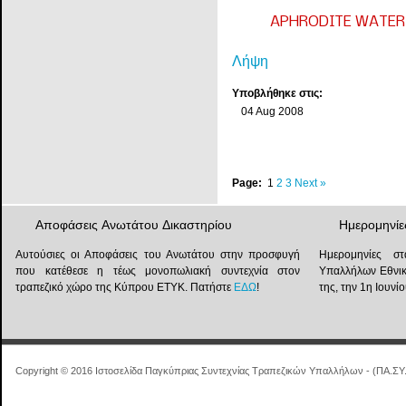
APHRODITE WATER
Λήψη
Υποβλήθηκε στις:
04 Aug 2008
Page:
1
2
3
Next
»
Αποφάσεις Ανωτάτου Δικαστηρίου
Ημερομηνίε
Αυτούσιες οι Αποφάσεις του Ανωτάτου στην προσφυγή
Ημερομηνίες στ
που κατέθεσε η τέως μονοπωλιακή συντεχνία στον
Υπαλλήλων Εθνικ
τραπεζικό χώρο της Κύπρου ΕΤΥΚ. Πατήστε
ΕΔΩ
!
της, την 1η Ιουν
Copyright © 2016 Ιστοσελίδα Παγκύπριας Συντεχνίας Τραπεζικών Υπαλλήλων - (ΠΑ.ΣΥ.Τ.