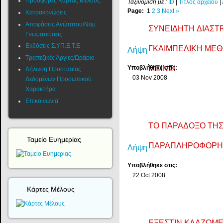
Προσφορές Κάρτας Μέλους
Ταξινόμιση με :
ID
|
Τίτλος αρχείου
|
Page:
1
2
3
Next
»
Κατασκηνώσεις
Αποφάσεις Ανώτατου/Νομ.
ΣΥΝΕΙΔΗΤΗ ΔΙΑΣΤ
Γνωματεύσεις
Εκδόσεις Σ.ΥΠ.Ε.Τ.Ε
ΓΚΑΙΜΠΕΛΙΚΗ ΜΕΘΟ
Λήψη
Τραπεζικές Αργίες/Ωράριο
Υποβλήθηκε στις:
ΜΕΙΝΕΙ
Δήλωση Προστασίας
03 Nov 2008
Δεδομένων Προσωπικού
Χαρακτήρα
Επικοινωνία
ΤΟ ΠΑΡΑΔΟΞΟ ΤΗΣ 
Ταμείο Ευημερίας
ΠΑΡΑΠΛΗΡΟΦΟΡΗΣ
Λήψη
Υποβλήθηκε στις:
22 Oct 2008
Κάρτες Μέλους