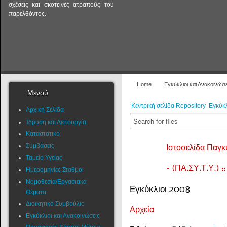
σχέσεις και σκοτεινές ατραπούς του
παρελθόντος.
Home
Εγκύκλιοι και Ανακοινώσε
Μενού
Κεντρική σελίδα Repository
Εγκύκλ
Αρχική Σελίδα
Ίδρυση και Λειτουργία
Καταστατικό
Συμβάσεις
Ιστοσελίδα Παγ
Ταμείο Υγείας
- (ΠΑ.ΣΥ.Τ.Υ.) :
Ημερομηνίες Σταθμοί
Νομοθεσία/Εργασιακά
Εγκύκλιοι 2008
Θέματα
Διοικητικό Συμβούλιο
Αρχεία
Εγκύκλιοι και Ανακοινώσεις