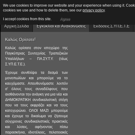
We use cookies to improve our website and your experience when using it. Cookies
cookies we use and how to delete them, see our
privacy policy
.
I accept cookies from this site.
Agree
Αρχική Σελίδα
Εγκύκλιοι και Ανακοινώσεις
Εκδόσεις Σ.ΥΠ.Ε.Τ.Ε
Καλώς Ορίσατε!
Καλώς ορίσατε στον ιστοχώρο της
Παγκύπριας Συντεχνίας Τραπεζικών
Υπαλλήλων – ΠΑ.ΣΥ.Τ.Υ. (τέως
Σ.ΥΠ.Ε.Τ.Ε.).
Έχουμε συνθλίψει τα δεσμά των
μονοπωλίων και μπορούμε να το
καυχόμαστε. Απευθυνόμαστε λοιπόν
σ’ όλους τους συναδέλφους που
αισθάνονται την ανάγκη για μια νέα και
ΔΗΜΟΚΡΑΤΙΚΗ συνδικαλιστική στέγη
που να τους εκφράζει και να τους
κατοχυρώνει. ΟΛΟΙ ΜΑΖΙ μπορούμε
και έχουμε το δικαίωμα να ζήσουμε
σύγχρονες συνδικαλιστικές πρακτικές
και λύσεις, αφήνοντας πίσω
παρασκήνια, ιδιοτέλειες, πελατειακές