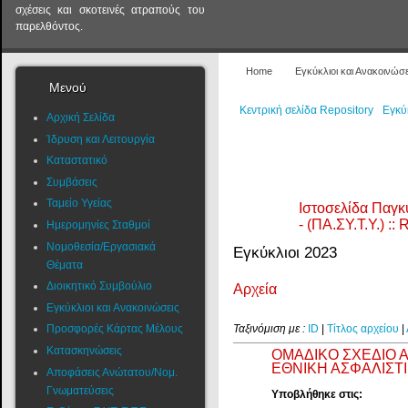
σχέσεις και σκοτεινές ατραπούς του
παρελθόντος.
Home
Εγκύκλιοι και Ανακοινώσε
Μενού
Κεντρική σελίδα Repository
Εγκύ
Αρχική Σελίδα
Ίδρυση και Λειτουργία
Καταστατικό
Συμβάσεις
Ταμείο Υγείας
Ιστοσελίδα Παγ
- (ΠΑ.ΣΥ.Τ.Υ.) ::
Ημερομηνίες Σταθμοί
Νομοθεσία/Εργασιακά
Εγκύκλιοι 2023
Θέματα
Διοικητικό Συμβούλιο
Αρχεία
Εγκύκλιοι και Ανακοινώσεις
Ταξινόμιση με :
ID
|
Τίτλος αρχείου
|
Προσφορές Κάρτας Μέλους
Κατασκηνώσεις
ΟΜΑΔΙΚΟ ΣΧΕΔΙΟ Α
ΕΘΝΙΚΗ ΑΣΦΑΛΙΣΤΙ
Αποφάσεις Ανώτατου/Νομ.
Γνωματεύσεις
Υποβλήθηκε στις: