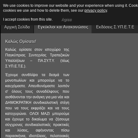
We use cookies to improve our website and your experience when using it. Cookies
cookies we use and how to delete them, see our
privacy policy
.
I accept cookies from this site.
Agree
Αρχική Σελίδα
Εγκύκλιοι και Ανακοινώσεις
Εκδόσεις Σ.ΥΠ.Ε.Τ.Ε
Καλώς Ορίσατε!
Καλώς ορίσατε στον ιστοχώρο της
Παγκύπριας Συντεχνίας Τραπεζικών
Υπαλλήλων – ΠΑ.ΣΥ.Τ.Υ. (τέως
Σ.ΥΠ.Ε.Τ.Ε.).
Έχουμε συνθλίψει τα δεσμά των
μονοπωλίων και μπορούμε να το
καυχόμαστε. Απευθυνόμαστε λοιπόν
σ’ όλους τους συναδέλφους που
αισθάνονται την ανάγκη για μια νέα και
ΔΗΜΟΚΡΑΤΙΚΗ συνδικαλιστική στέγη
που να τους εκφράζει και να τους
κατοχυρώνει. ΟΛΟΙ ΜΑΖΙ μπορούμε
και έχουμε το δικαίωμα να ζήσουμε
σύγχρονες συνδικαλιστικές πρακτικές
και λύσεις, αφήνοντας πίσω
παρασκήνια, ιδιοτέλειες, πελατειακές