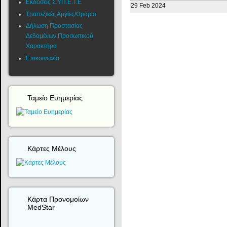
Εκδόσεις Σ.ΥΠ.Ε.Τ.Ε
29 Feb 2024
Τραπεζικές Αργίες/Ωράριο
Δήλωση Προστασίας
Δεδομένων Προσωπικού
Χαρακτήρα
Επικοινωνία
Ταμείο Ευημερίας
Κάρτες Μέλους
Κάρτα Προνομοίων
MedStar