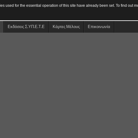
s used for the essential operation of this site have already been set. To find out
Εκδόσεις Σ.ΥΠ.Ε.Τ.Ε
Κάρτες Μέλους
Επικοινωνία