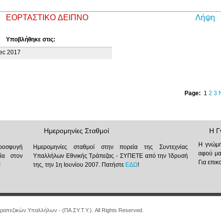
ΕΟΡΤΑΣΤΙΚΟ ΔΕΙΠΝΟ
Λήψη
Υποβλήθηκε στις:
ec 2017
Page:
1
2
3
Ημερομηνίες Σταθμοί
Η Γ
Η γνώμη
προσφυγή
Ημερομηνίες σταθμοί στην πορεία της Συντεχνίας
αφού μα
ία στον
Υπαλλήλων Εθνικής Τράπεζας - ΣΥΠΕΤΕ από την Ίδρυσή
Για επι
!
της, την 1η Ιουνίου 2007. Πατήστε
ΕΔΩ
!
ραπεζικών Υπαλλήλων - (ΠΑ.ΣΥ.Τ.Υ.). All Rights Reserved.