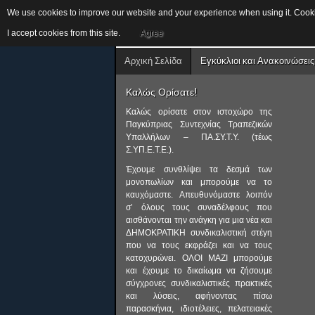
We use cookies to improve our website and your experience when using it. Cookie
I accept cookies from this site.
Agree
Αρχική Σελίδα
Εγκύκλιοι και Ανακοινώσεις
Καλώς Ορίσατε!
Καλώς ορίσατε στον ιστοχώρο της
Παγκύπριας Συντεχνίας Τραπεζικών
Υπαλλήλων – ΠΑ.ΣΥ.Τ.Υ. (τέως
Σ.ΥΠ.Ε.Τ.Ε.).
Έχουμε συνθλίψει τα δεσμά των
μονοπωλίων και μπορούμε να το
καυχόμαστε. Απευθυνόμαστε λοιπόν
σ’ όλους τους συναδέλφους που
αισθάνονται την ανάγκη για μια νέα και
ΔΗΜΟΚΡΑΤΙΚΗ συνδικαλιστική στέγη
που να τους εκφράζει και να τους
κατοχυρώνει. ΟΛΟΙ ΜΑΖΙ μπορούμε
και έχουμε το δικαίωμα να ζήσουμε
σύγχρονες συνδικαλιστικές πρακτικές
και λύσεις, αφήνοντας πίσω
παρασκήνια, ιδιοτέλειες, πελατειακές