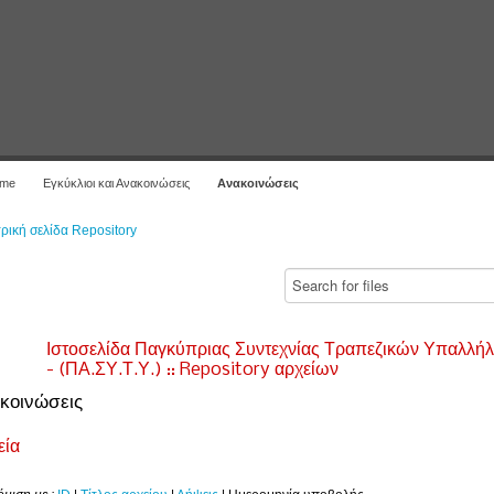
me
Εγκύκλιοι και Ανακοινώσεις
Ανακοινώσεις
ρική σελίδα Repository
Ιστοσελίδα Παγκύπριας Συντεχνίας Τραπεζικών Υπαλλή
- (ΠΑ.ΣΥ.Τ.Υ.) :: Repository αρχείων
κοινώσεις
εία