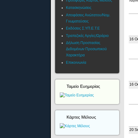
Ταξιν
Προσφορές Κάρτας Μέλους
Κατασκηνώσεις
Αποφάσεις Ανώτατου/Νομ.
Γνωματεύσεις
Εκδόσεις Σ.ΥΠ.Ε.Τ.Ε
Τραπεζικές Αργίες/Ωράριο
16 O
Δήλωση Προστασίας
Δεδομένων Προσωπικού
Χαρακτήρα
Επικοινωνία
16 O
Ταμείο Ευημερίας
Κάρτες Μέλους
20 S