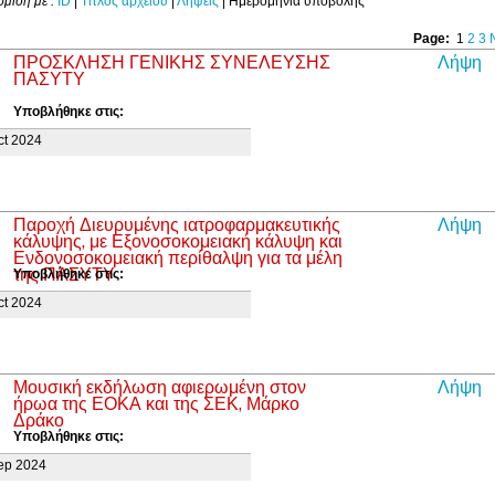
όμιση με :
ID
|
Τίτλος αρχείου
|
Λήψεις
| Ημερομηνία υποβολής
Page:
1
2
3
ΠΡΟΣΚΛΗΣΗ ΓΕΝΙΚΗΣ ΣΥΝΕΛΕΥΣΗΣ
Λήψη
ΠΑΣΥΤΥ
Υποβλήθηκε στις:
ct 2024
Παροχή Διευρυμένης ιατροφαρμακευτικής
Λήψη
κάλυψης, με Εξονοσοκομειακή κάλυψη και
Ενδονοσοκομειακή περίθαλψη για τα μέλη
της ΠΑΣΥΤΥ
Υποβλήθηκε στις:
ct 2024
Μουσική εκδήλωση αφιερωμένη στον
Λήψη
ήρωα της ΕΟΚΑ και της ΣΕΚ, Μάρκο
Δράκο
Υποβλήθηκε στις:
ep 2024