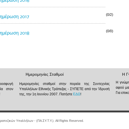
ημέρωση 2016
(0/2)
ημέρωση 2017
(0/0)
ημέρωση 2018
Ημερομηνίες Σταθμοί
Η Γ
Η γνώμη
προσφυγή
Ημερομηνίες σταθμοί στην πορεία της Συντεχνίας
αφού μα
ία στον
Υπαλλήλων Εθνικής Τράπεζας - ΣΥΠΕΤΕ από την Ίδρυσή
Για επι
!
της, την 1η Ιουνίου 2007. Πατήστε
ΕΔΩ
!
ραπεζικών Υπαλλήλων - (ΠΑ.ΣΥ.Τ.Υ.). All Rights Reserved.