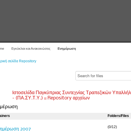
me
Εγκύκλιοι και Ανακοινώσεις
Ενημέρωση
ρική σελίδα Repository
Ιστοσελίδα Παγκύπριας Συντεχνίας Τραπεζικών Υπαλλή
- (ΠΑ.ΣΥ.Τ.Υ.) :: Repository αρχείων
ημέρωση
ainers
Folders/Files
(0/12)
ημέρωση 2007