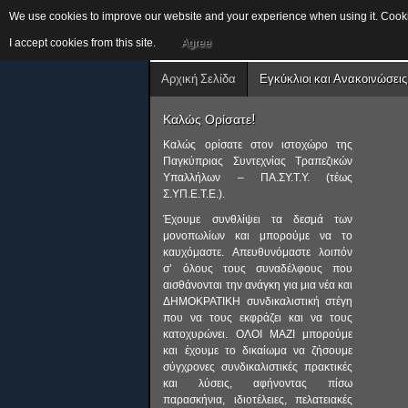
We use cookies to improve our website and your experience when using it. Cookie
I accept cookies from this site.
Agree
Αρχική Σελίδα
Εγκύκλιοι και Ανακοινώσεις
Καλώς Ορίσατε!
Καλώς ορίσατε στον ιστοχώρο της
Παγκύπριας Συντεχνίας Τραπεζικών
Υπαλλήλων – ΠΑ.ΣΥ.Τ.Υ. (τέως
Σ.ΥΠ.Ε.Τ.Ε.).
Έχουμε συνθλίψει τα δεσμά των
μονοπωλίων και μπορούμε να το
καυχόμαστε. Απευθυνόμαστε λοιπόν
σ’ όλους τους συναδέλφους που
αισθάνονται την ανάγκη για μια νέα και
ΔΗΜΟΚΡΑΤΙΚΗ συνδικαλιστική στέγη
που να τους εκφράζει και να τους
κατοχυρώνει. ΟΛΟΙ ΜΑΖΙ μπορούμε
και έχουμε το δικαίωμα να ζήσουμε
σύγχρονες συνδικαλιστικές πρακτικές
και λύσεις, αφήνοντας πίσω
παρασκήνια, ιδιοτέλειες, πελατειακές