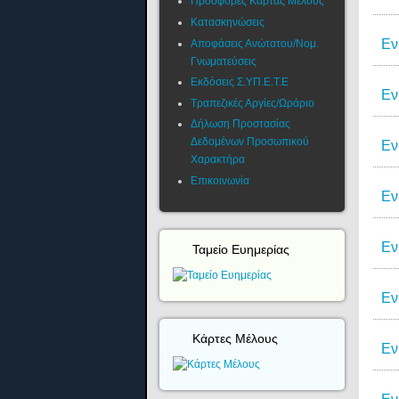
Προσφορές Κάρτας Μέλους
Κατασκηνώσεις
Αποφάσεις Ανώτατου/Νομ.
Εν
Γνωματεύσεις
Εκδόσεις Σ.ΥΠ.Ε.Τ.Ε
Εν
Τραπεζικές Αργίες/Ωράριο
Δήλωση Προστασίας
Δεδομένων Προσωπικού
Εν
Χαρακτήρα
Επικοινωνία
Εν
Εν
Ταμείο Ευημερίας
Εν
Κάρτες Μέλους
Εν