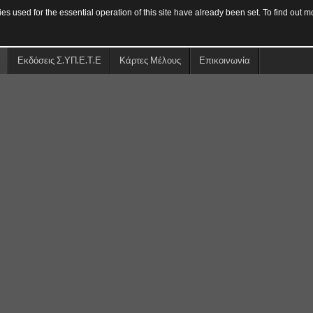
s used for the essential operation of this site have already been set. To find out
Εκδόσεις Σ.ΥΠ.Ε.Τ.Ε
Κάρτες Μέλους
Επικοινωνία